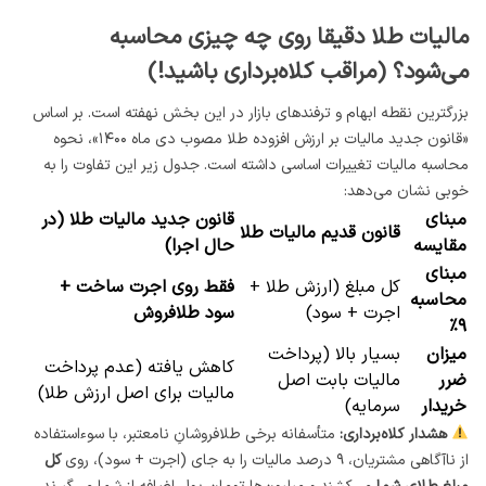
مالیات طلا دقیقا روی چه چیزی محاسبه
می‌شود؟ (مراقب کلاه‌برداری باشید!)
بزرگترین نقطه ابهام و ترفندهای بازار در این بخش نهفته است. بر اساس
«قانون جدید مالیات بر ارزش افزوده طلا مصوب دی ماه ۱۴۰۰»، نحوه
محاسبه مالیات تغییرات اساسی داشته است. جدول زیر این تفاوت را به
خوبی نشان می‌دهد:
مبنای
قانون جدید مالیات طلا (در
قانون قدیم مالیات طلا
مقایسه
حال اجرا)
مبنای
کل مبلغ (ارزش طلا +
فقط روی اجرت ساخت +
محاسبه
اجرت + سود)
سود طلافروش
۹٪
میزان
بسیار بالا (پرداخت
کاهش یافته (عدم پرداخت
ضرر
مالیات بابت اصل
مالیات برای اصل ارزش طلا)
خریدار
سرمایه)
هشدار کلاه‌برداری:
متأسفانه برخی طلافروشانِ نامعتبر، با سوءاستفاده
از ناآگاهی مشتریان، ۹ درصد مالیات را به جای (اجرت + سود)، روی
کل